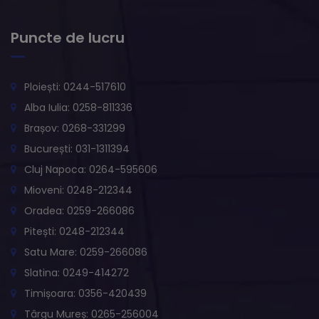
Puncte de lucru
Ploiești: 0244-517610
Alba Iulia: 0258-811336
Brașov: 0268-331299
București: 031-1311394
Cluj Napoca: 0264-595606
Mioveni: 0248-212344
Oradea: 0259-266086
Pitești: 0248-212344
Satu Mare: 0259-266086
Slatina: 0249-414272
Timișoara: 0356-420439
Târgu Mureș: 0265-256004