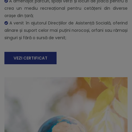
A amenajat parcuri, spații verzi și locuri de joacă pentru a
crea un mediu recreațional pentru cetățeni din diverse
orașe din țară;
A venit în ajutorul Direcțiilor de Asistență Socială, oferind
alinare și suport celor mai puțini norocoși, orfani sau rămași
singuri și fără o sursă de venit;
VEZI CERTIFICAT