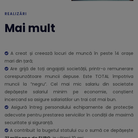
REALIZĂRI
Mai mult
A creat și creează locuri de muncă în peste 14 orașe
mari din țară;
Are grijă de toți angajații societății, printr-o remunerare
corespunzătoare muncii depuse. Este TOTAL împotriva
muncii la ”negru”. Cel mai mic salariu din societate
depășește salariul minim pe economie, conștient
incercand sa asigure salariatilor un trai cat mai bun.
Asigură întreg personalului echipamente de protecție
adecvate pentru prestarea serviciilor în condiții de maximă
securitate și siguranță.
A contribuit la bugetul statului cu o sumă ce depășește
21 milioane de EURO
, in ultimii 10 ani.