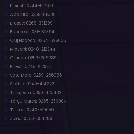
Ploiești: 0244-517610
Alba Iulia: 0258-811336
Brașov: 0268-331299
București: 031-1311394
Cluj Napoca: 0264-595606
Mioveni: 0248-212344
Oradea: 0259-266086
Pitești: 0248-212344
Satu Mare: 0259-266086
Slatina: 0249-414272
Timișoara: 0356-420439
Târgu Mureș: 0265-256004
Tulcea: 0240-510059
Zalău: 0260-654286